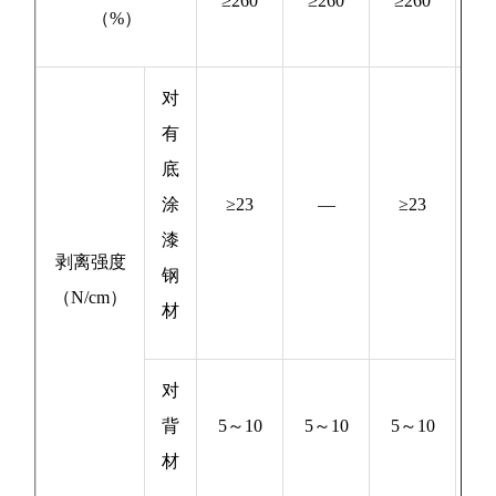
≥260
≥260
≥260
（%）
13
对
有
底
涂
≥23
—
≥23
漆
剥离强度
GB
钢
（N/cm）
27
材
对
背
5～10
5～10
5～10
材