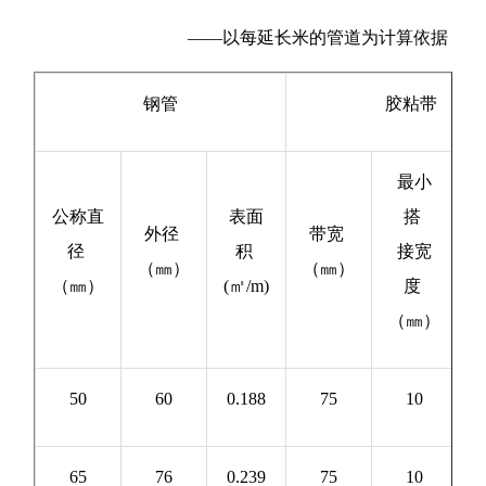
——以每延长米的管道为计算依据
钢管
胶粘带
最小
公称直
表面
搭
外径
带宽
径
积
接宽
（㎜）
（㎜）
（㎜）
(㎡/m)
度
(
（㎜）
50
60
0.188
75
10
0
65
76
0.239
75
10
0