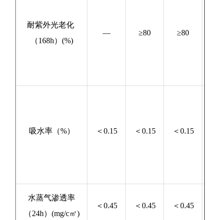
SY
40
耐紫外光老化
—
≥80
≥80
0
（168h）(%)
附
SY
04
吸水率（%）
＜0.15
＜0.15
＜0.15
0
附
水蒸气渗透率
GB
＜0.45
＜0.45
＜0.45
（24h）(mg/c㎡)
10