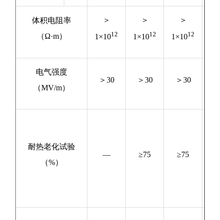
＞
＞
＞
体积电阻率
GB
12
12
12
（Ω·m）
14
1×10
1×10
1×10
电气强度
GB
＞30
＞30
＞30
（MV/m）
14
SY
04
耐热老化试验
—
≥75
≥75
0
（%）
附