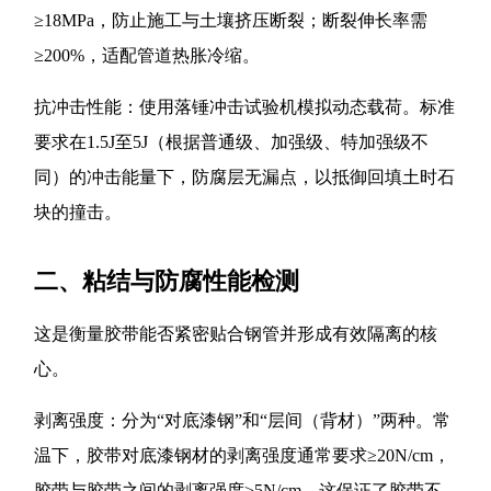
≥18MPa，防止施工与土壤挤压断裂；断裂伸长率需
≥200%，适配管道热胀冷缩。
抗冲击性能：使用落锤冲击试验机模拟动态载荷。标准
要求在1.5J至5J（根据普通级、加强级、特加强级不
同）的冲击能量下，防腐层无漏点，以抵御回填土时石
块的撞击。
二、粘结与防腐性能检测
这是衡量胶带能否紧密贴合钢管并形成有效隔离的核
心。
剥离强度：分为“对底漆钢”和“层间（背材）”两种。常
温下，胶带对底漆钢材的剥离强度通常要求≥20N/cm，
胶带与胶带之间的剥离强度≥5N/cm。这保证了胶带不